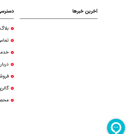
آخرین خبرها
دسترسی
بلاگ
تماس 
خدما
دربار
فروش
گالری
محصو