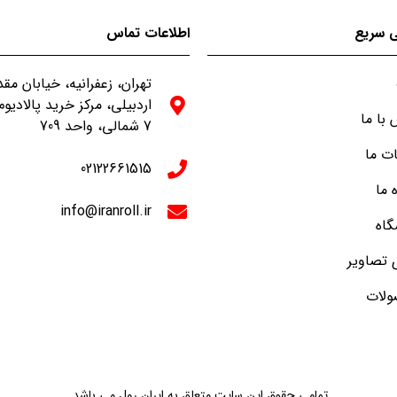
 سریع
اطلاعات تماس
تهران، زعفرانیه، خیابان م
اردبیلی، مرکز خرید پالادیوم
با ما
7 شمالی، واحد 709
ت ما
02122661515
ه ما
info@iranroll.ir
گاه
 تصاویر
لات
تمامی حقوق این سایت متعلق به ایران رول می باشد.